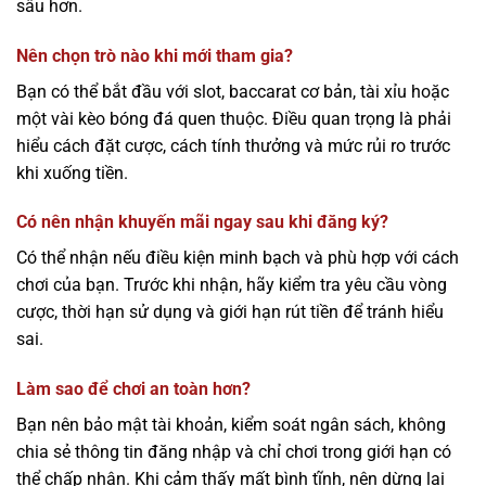
sâu hơn.
Nên chọn trò nào khi mới tham gia?
Bạn có thể bắt đầu với slot, baccarat cơ bản, tài xỉu hoặc
một vài kèo bóng đá quen thuộc. Điều quan trọng là phải
hiểu cách đặt cược, cách tính thưởng và mức rủi ro trước
khi xuống tiền.
Có nên nhận khuyến mãi ngay sau khi đăng ký?
Có thể nhận nếu điều kiện minh bạch và phù hợp với cách
chơi của bạn. Trước khi nhận, hãy kiểm tra yêu cầu vòng
cược, thời hạn sử dụng và giới hạn rút tiền để tránh hiểu
sai.
Làm sao để chơi an toàn hơn?
Bạn nên bảo mật tài khoản, kiểm soát ngân sách, không
chia sẻ thông tin đăng nhập và chỉ chơi trong giới hạn có
thể chấp nhận. Khi cảm thấy mất bình tĩnh, nên dừng lại