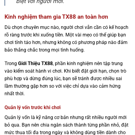
biệt với người mới.
Kinh nghiệm tham gia TX88 an toàn hơn
Dù chọn chuyên mục nào, người chơi vẫn cần có kế hoạch
rõ ràng trước khi xuống tiền. Một vài mẹo có thể giúp bạn
chơi tỉnh táo hơn, nhưng không có phương pháp nào đảm
bảo thắng chắc trong mọi tình huống.
Trong
Giới Thiệu TX88
, phần kinh nghiệm nên tập trung
vào kiểm soát hành vi chơi. Khi biết đặt giới hạn, chọn trò
phù hợp và dừng đúng lúc, bạn sẽ tránh được nhiều sai
lầm thường gặp hơn so với việc chỉ dựa vào cảm hứng
nhất thời.
Quản lý vốn trước khi chơi
Quản lý vốn là kỹ năng cơ bản nhưng rất nhiều người mới
bỏ qua. Bạn nên chia ngân sách thành từng phần nhỏ, đặt
mức thua tối đa trong ngày và không dùng tiền dành cho