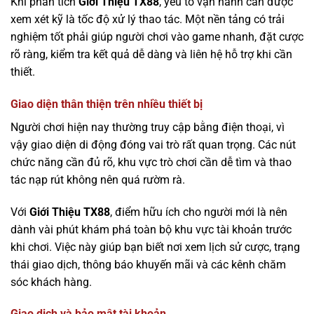
Khi phân tích
Giới Thiệu TX88
, yếu tố vận hành cần được
xem xét kỹ là tốc độ xử lý thao tác. Một nền tảng có trải
nghiệm tốt phải giúp người chơi vào game nhanh, đặt cược
rõ ràng, kiểm tra kết quả dễ dàng và liên hệ hỗ trợ khi cần
thiết.
Giao diện thân thiện trên nhiều thiết bị
Người chơi hiện nay thường truy cập bằng điện thoại, vì
vậy giao diện di động đóng vai trò rất quan trọng. Các nút
chức năng cần đủ rõ, khu vực trò chơi cần dễ tìm và thao
tác nạp rút không nên quá rườm rà.
Với
Giới Thiệu TX88
, điểm hữu ích cho người mới là nên
dành vài phút khám phá toàn bộ khu vực tài khoản trước
khi chơi. Việc này giúp bạn biết nơi xem lịch sử cược, trạng
thái giao dịch, thông báo khuyến mãi và các kênh chăm
sóc khách hàng.
Giao dịch và bảo mật tài khoản