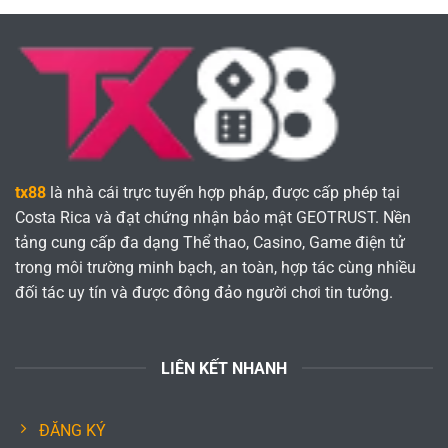
tx88
là nhà cái trực tuyến hợp pháp, được cấp phép tại
Costa Rica và đạt chứng nhận bảo mật GEOTRUST. Nền
tảng cung cấp đa dạng Thể thao, Casino, Game điện tử
trong môi trường minh bạch, an toàn, hợp tác cùng nhiều
đối tác uy tín và được đông đảo người chơi tin tưởng.
LIÊN KẾT NHANH
ĐĂNG KÝ