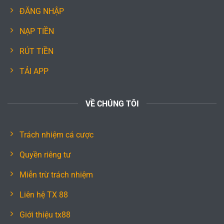
ĐĂNG NHẬP
NẠP TIỀN
RÚT TIỀN
TẢI APP
VỀ CHÚNG TÔI
Trách nhiệm cá cược
Quyền riêng tư
Miễn trừ trách nhiệm
Liên hệ TX 88
Giới thiệu tx88