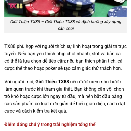
Giới Thiệu TX88 – Giới Thiệu TX88 và định hướng xây dựng
sân chơi
TX88 phù hợp với người thích sự linh hoạt trong giải trí trực
tuyến. Nếu bạn yêu thích nhịp chơi nhanh, slot và bắn cá
có thể là lựa chọn dễ tiếp cận; nếu bạn thích phân tích, cá
cược thể thao hoặc poker sẽ tạo cảm giác thử thách hơn.
Với người mới,
Giới Thiệu TX88
nên được xem như bước
làm quen trước khi tham gia thật. Bạn không cần vội chọn
trò khó hoặc cược lớn ngay từ đầu, mà nên bắt đầu bằng
các sản phẩm có luật đơn giản để hiểu giao diện, cách đặt
cược và cách kiểm tra kết quả.
Điểm đáng chú ý trong trải nghiệm tổng thể