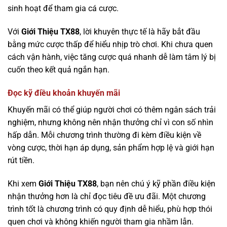
sinh hoạt để tham gia cá cược.
Với
Giới Thiệu TX88
, lời khuyên thực tế là hãy bắt đầu
bằng mức cược thấp để hiểu nhịp trò chơi. Khi chưa quen
cách vận hành, việc tăng cược quá nhanh dễ làm tâm lý bị
cuốn theo kết quả ngắn hạn.
Đọc kỹ điều khoản khuyến mãi
Khuyến mãi có thể giúp người chơi có thêm ngân sách trải
nghiệm, nhưng không nên nhận thưởng chỉ vì con số nhìn
hấp dẫn. Mỗi chương trình thường đi kèm điều kiện về
vòng cược, thời hạn áp dụng, sản phẩm hợp lệ và giới hạn
rút tiền.
Khi xem
Giới Thiệu TX88
, bạn nên chú ý kỹ phần điều kiện
nhận thưởng hơn là chỉ đọc tiêu đề ưu đãi. Một chương
trình tốt là chương trình có quy định dễ hiểu, phù hợp thói
quen chơi và không khiến người tham gia nhầm lẫn.