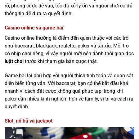
rõ, phòng cược dễ vào, tốc độ xử lý ổn và người chơi có đủ
thông tin để đưa ra quyết định.
Casino online và game bài
Casino online thường là điểm đến quen thuộc với các trò
như baccarat, blackjack, roulette, poker và tài xỉu. Mỗi trò
có nhịp chơi riêng, vì vậy người mới nên dành thời gian đọc
luật chơi
trước khi tham gia bàn cược thật.
Game bài lại phù hợp với người thích tính toán và quan sát
diễn biến từng ván. Với baccarat, bạn có thể bắt đầu khá
nhanh vì cách đặt cược không quá phức tạp; trong khi
poker cần nhiều kinh nghiệm hơn về tâm lý, vị trí và cách ra
quyết định.
Slot, nổ hũ và jackpot