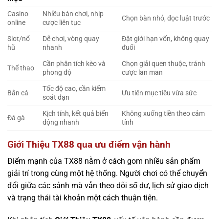
Casino
Nhiều bàn chơi, nhịp
Chọn bàn nhỏ, đọc luật trước
online
cược liên tục
Slot/nổ
Dễ chơi, vòng quay
Đặt giới hạn vốn, không quay
hũ
nhanh
đuổi
Cần phân tích kèo và
Chọn giải quen thuộc, tránh
Thể thao
phong độ
cược lan man
Tốc độ cao, cần kiểm
Bắn cá
Ưu tiên mục tiêu vừa sức
soát đạn
Kịch tính, kết quả biến
Không xuống tiền theo cảm
Đá gà
động nhanh
tính
Giới Thiệu TX88
qua ưu điểm vận hành
Điểm mạnh của TX88 nằm ở cách gom nhiều sản phẩm
giải trí trong cùng một hệ thống. Người chơi có thể chuyển
đổi giữa các sảnh mà vẫn theo dõi số dư, lịch sử giao dịch
và trạng thái tài khoản một cách thuận tiện.