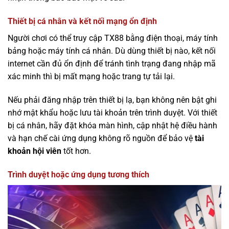
Thiết bị cá nhân và kết nối mạng ổn định
Người chơi có thể truy cập TX88 bằng điện thoại, máy tính
bảng hoặc máy tính cá nhân. Dù dùng thiết bị nào, kết nối
internet cần đủ ổn định để tránh tình trạng đang nhập mã
xác minh thì bị mất mạng hoặc trang tự tải lại.
Nếu phải đăng nhập trên thiết bị lạ, bạn không nên bật ghi
nhớ mật khẩu hoặc lưu tài khoản trên trình duyệt. Với thiết
bị cá nhân, hãy đặt khóa màn hình, cập nhật hệ điều hành
và hạn chế cài ứng dụng không rõ nguồn để bảo vệ
tài
khoản hội viên
tốt hơn.
Trình duyệt hoặc ứng dụng tương thích