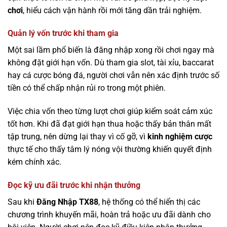
chơi
, hiểu cách vận hành rồi mới tăng dần trải nghiệm.
Quản lý vốn trước khi tham gia
Một sai lầm phổ biến là đăng nhập xong rồi chơi ngay mà
không đặt giới hạn vốn. Dù tham gia slot, tài xỉu, baccarat
hay cá cược bóng đá, người chơi vẫn nên xác định trước số
tiền có thể chấp nhận rủi ro trong một phiên.
Việc chia vốn theo từng lượt chơi giúp kiểm soát cảm xúc
tốt hơn. Khi đã đạt giới hạn thua hoặc thấy bản thân mất
tập trung, nên dừng lại thay vì cố gỡ, vì
kinh nghiệm cược
thực tế cho thấy tâm lý nóng vội thường khiến quyết định
kém chính xác.
Đọc kỹ ưu đãi trước khi nhận thưởng
Sau khi
Đăng Nhập TX88
, hệ thống có thể hiển thị các
chương trình khuyến mãi, hoàn trả hoặc ưu đãi dành cho