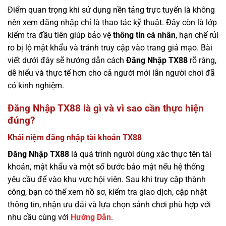
Điểm quan trọng khi sử dụng nền tảng trực tuyến là không
nên xem đăng nhập chỉ là thao tác kỹ thuật. Đây còn là lớp
kiểm tra đầu tiên giúp bảo vệ
thông tin cá nhân
, hạn chế rủi
ro bị lộ mật khẩu và tránh truy cập vào trang giả mạo. Bài
viết dưới đây sẽ hướng dẫn cách
Đăng Nhập TX88
rõ ràng,
dễ hiểu và thực tế hơn cho cả người mới lẫn người chơi đã
có kinh nghiệm.
Đăng Nhập TX88
là gì và vì sao cần thực hiện
đúng?
Khái niệm đăng nhập tài khoản TX88
Đăng Nhập TX88
là quá trình người dùng xác thực tên tài
khoản, mật khẩu và một số bước bảo mật nếu hệ thống
yêu cầu để vào khu vực hội viên. Sau khi truy cập thành
công, bạn có thể xem hồ sơ, kiểm tra giao dịch, cập nhật
thông tin, nhận ưu đãi và lựa chọn sảnh chơi phù hợp với
nhu cầu cùng với
Hướng Dẫn
.