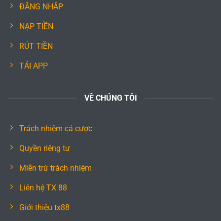
ĐĂNG NHẬP
NẠP TIỀN
RÚT TIỀN
TẢI APP
VỀ CHÚNG TÔI
Trách nhiệm cá cược
Quyền riêng tư
Miễn trừ trách nhiệm
Liên hệ TX 88
Giới thiệu tx88