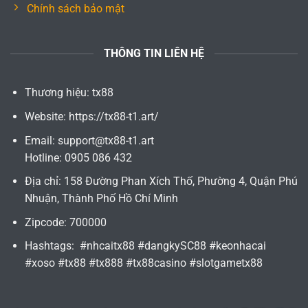
Chính sách bảo mật
THÔNG TIN LIÊN HỆ
Thương hiệu: tx88
Website: https://tx88-t1.art/
Email:
support@tx88-t1.art
Hotline: 0905 086 432
Địa chỉ: 158 Đường Phan Xích Thố, Phường 4, Quận Phú
Nhuận, Thành Phố Hồ Chí Minh
Zipcode: 700000
Hashtags: #nhcaitx88 #dangkySC88 #keonhacai
#xoso #tx88 #tx888 #tx88casino #slotgametx88