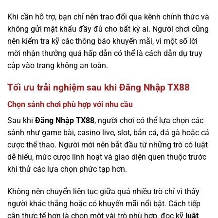
Khi cần hỗ trợ, bạn chỉ nên trao đổi qua kênh chính thức và
không gửi mật khẩu đầy đủ cho bất kỳ ai. Người chơi cũng
nên kiểm tra kỹ các thông báo khuyến mãi, vì một số lời
mời nhận thưởng quá hấp dẫn có thể là cách dẫn dụ truy
cập vào trang không an toàn.
Tối ưu trải nghiệm sau khi
Đăng Nhập TX88
Chọn sảnh chơi phù hợp với nhu cầu
Sau khi
Đăng Nhập TX88
, người chơi có thể lựa chọn các
sảnh như game bài, casino live, slot, bắn cá, đá gà hoặc cá
cược thể thao. Người mới nên bắt đầu từ những trò có luật
dễ hiểu, mức cược linh hoạt và giao diện quen thuộc trước
khi thử các lựa chọn phức tạp hơn.
Không nên chuyển liên tục giữa quá nhiều trò chỉ vì thấy
người khác thắng hoặc có khuyến mãi nổi bật. Cách tiếp
cận thực tế hơn là chọn một vài trò phù hợp, đọc kỹ
luật