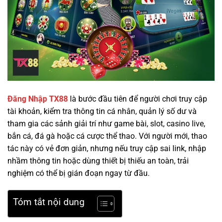
Đăng Nhập TX88
là bước đầu tiên để người chơi truy cập
tài khoản, kiểm tra thông tin cá nhân, quản lý số dư và
tham gia các sảnh giải trí như game bài, slot, casino live,
bắn cá, đá gà hoặc cá cược thể thao. Với người mới, thao
tác này có vẻ đơn giản, nhưng nếu truy cập sai link, nhập
nhầm thông tin hoặc dùng thiết bị thiếu an toàn, trải
nghiệm có thể bị gián đoạn ngay từ đầu.
Tóm tắt nội dung