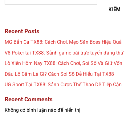
KIẾM
Recent Posts
MG Bắn Cá TX88: Cách Chơi, Mẹo Săn Boss Hiệu Quả
V8 Poker tại TX88: Sảnh game bài trực tuyến đáng thử
Lô Xiên Hôm Nay TX88: Cách Chơi, Soi Số Và Giữ Vốn
Đầu Lô Câm Là Gì? Cách Soi Số Dễ Hiểu Tại TX88
UG Sport Tại TX88: Sảnh Cược Thể Thao Dễ Tiếp Cận
Recent Comments
Không có bình luận nào để hiển thị.