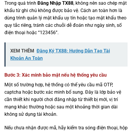
Trong quá trình
Đăng Nhập TX88
, không nên sao chép mật
khẩu từ ghi chú không được bảo vệ. Cách an toàn hơn là
dùng trình quản lý mật khẩu uy tín hoặc tạo mật khẩu theo
quy tắc riêng, tránh các chuỗi dễ đoán như ngày sinh, số
điện thoại hoặc “123456”.
XEM THÊM
Đăng Ký TX88: Hướng Dẫn Tạo Tài
Khoản An Toàn
Bước 3: Xác minh bảo mật nếu hệ thống yêu cầu
Một số trường hợp, hệ thống có thể yêu cầu mã OTP,
captcha hoặc bước xác minh bổ sung. Đây là lớp bảo vệ
cần thiết khi người chơi đăng nhập từ thiết bị mới, vị trí
mạng khác thường hoặc sau một khoảng thời gian dài
không sử dụng tài khoản.
Nếu chưa nhận được mã, hãy kiểm tra sóng điện thoại, hộp