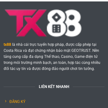
tx88
là nhà cái trực tuyến hợp pháp, được cấp phép tại
Costa Rica và đạt chứng nhận bảo mật GEOTRUST. Nền
tảng cung cấp đa dạng Thể thao, Casino, Game điện tử
trong môi trường minh bạch, an toàn, hợp tác cùng nhiều
đối tác uy tín và được đông đảo người chơi tin tưởng.
LIÊN KẾT NHANH
ĐĂNG KÝ