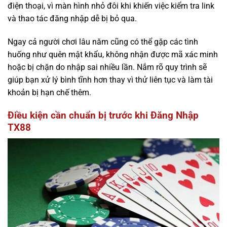
điện thoại, vì màn hình nhỏ đôi khi khiến việc kiểm tra link
và thao tác đăng nhập dễ bị bỏ qua.
Ngay cả người chơi lâu năm cũng có thể gặp các tình
huống như quên mật khẩu, không nhận được mã xác minh
hoặc bị chặn do nhập sai nhiều lần. Nắm rõ quy trình sẽ
giúp bạn xử lý bình tĩnh hơn thay vì thử liên tục và làm tài
khoản bị hạn chế thêm.
Điều kiện cần chuẩn bị trước khi
Đăng Nhập
TX88